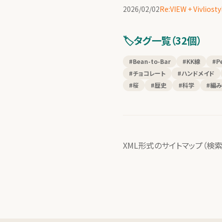
2026/02/02
Re:VIEW + Vi
🏷️
タグ一覧（32個）
#Bean-to-Bar
#KK線
#P
#チョコレート
#ハンドメイド
#桜
#歴史
#科学
#編
XML形式のサイトマップ（検