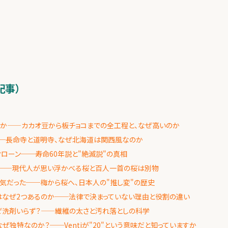
）
記事）
rとは何か——カカオ豆から板チョコまでの全工程と、なぜ高いのか
─長命寺と道明寺、なぜ北海道は関西風なのか
ローン──寿命60年説と"絶滅説"の真相
──現代人が思い浮かべる桜と百人一首の桜は別物
気だった──梅から桜へ、日本人の"推し変"の歴史
はなぜ2つあるのか──法律で決まっていない理由と役割の違い
ぜ洗剤いらず？——繊維の太さと汚れ落としの科学
ぜ独特なのか？──Ventiが"20"という意味だと知っていますか