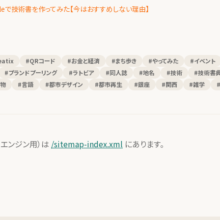
vliostyleで技術書を作ってみた【今はおすすめしない理由】
eatix
#QRコード
#お金と経済
#まち歩き
#やってみた
#イベント
#プランドプーリング
#ラトビア
#同人誌
#地名
#技術
#技術書
み物
#言語
#都市デザイン
#都市再生
#銀座
#関西
#雑学
索エンジン用）は
/sitemap-index.xml
にあります。