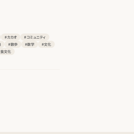
#カカオ
#コミュニティ
典
#散歩
#数学
#文化
#食文化