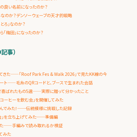
起の良い名前になったのか？
料なのか？デンソーウェーブの天才的戦略
とろ」なのか？
ら「梅田」になったのか？
9記事）
——「Roof Park Fes & Walk 2026」で見たKK線の今
ポート——毛糸のQRコードと、ブースで生まれた会話
で喜ばれたもの5選——実際に贈って分かったこと
ムコーヒーを飲む会」を開催してみた
編んでみた！──伝統模様に挑戦した記録
会」を立ち上げてみた──準備編
みた——手編みで読み取れるか検証
てみた