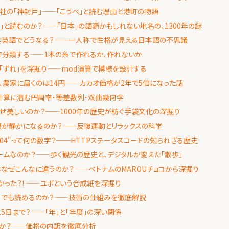
社の「神封戸」──「こうべ」と読む理由と港町の物語
か」と読むのか？——「日本」の語源かもしれない地名の、1300年の謎
」は英語でどうなる？——一人称で性格が見える日本語の不思議
で分類する——1本の糸で作れるか、作れないか
「ずれ」を深掘り——mod演算で模様を設計する
ち、農家に届くのは14円——カカオ価格が2年で5倍になった話
計算に潜む円周率・等差数列・双曲幾何学
ぜ美しいのか？──1000年の歴史が紡ぐ手袋文化の深掘り
頭が静かになるのか？──反復運動とリラックスの科学
ndの"404"って何の数字？──HTTPステータスコードの知られざる歴史
ームなのか？——歩く観光の歴史と、デジタルが変えた「散歩」
なぜこんなに違うのか？——ベトナムのMAROUチョコから深掘り
かった？！——ユポという合成紙を深掘り
めでも読めるのか？——技術の仕組みを徹底解説
5日まで？——「年」と「年度」の深い関係
か？——価格の内訳を徹底分析