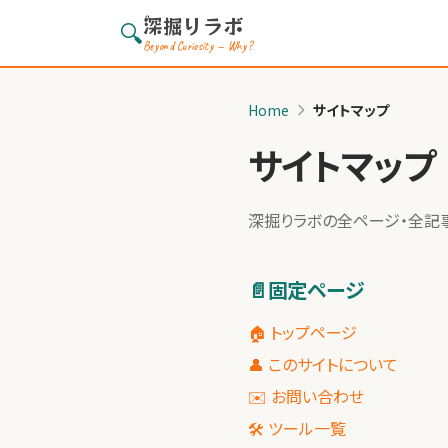
深掘りラボ
?
🔍
Beyond Curiosity — Why?
Home
サイトマップ
サイトマップ
深掘りラボの全ページ・全記
📄
固定ページ
🏠 トップページ
👤 このサイトについて
✉️ お問い合わせ
🛠 ツール一覧